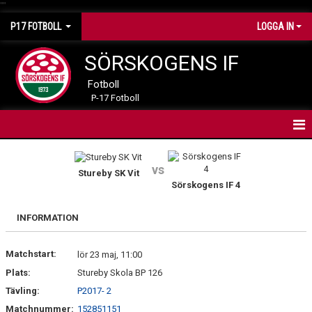
"
"
P17 FOTBOLL
LOGGA IN
SÖRSKOGENS IF
Fotboll
P-17 Fotboll
HEM
vs
Stureby SK Vit
NYHETER
Sörskogens IF 4
KALENDER
INFORMATION
MATCHER
Matchstart:
lör 23 maj, 11:00
TRUPPEN
Plats:
Stureby Skola BP 126
Tävling:
P2017- 2
BILDGALLERI
Matchnummer:
152851151