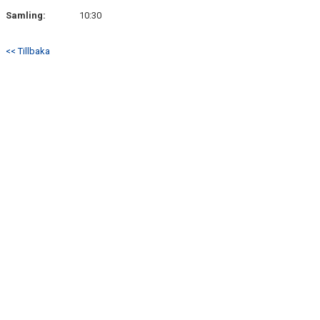
Samling:
10:30
DOKUMENT
<< Tillbaka
KONTAKT