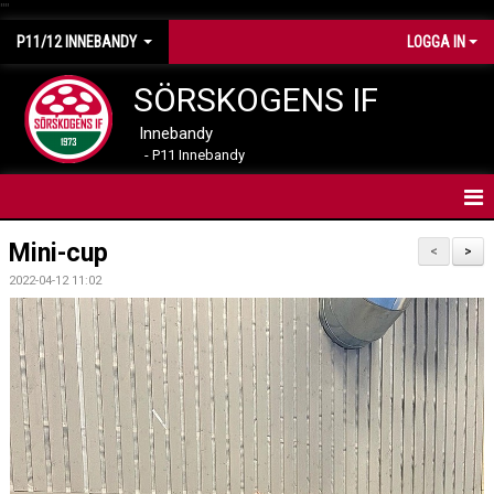
"
"
P11/12 INNEBANDY
LOGGA IN
SÖRSKOGENS IF
Innebandy
- P11 Innebandy
HEM
Mini-cup
<
>
2022-04-12 11:02
NYHETER
KALENDER
MATCHER
TRUPPEN
BILDER