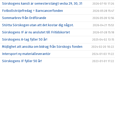
Sörskogens kansli är semesterstängt vecka 29, 30, 31
2026-07-10 17:26
BLI MEDLEM
Fotbollströjefredag = Barncancerfonden
2026-05-28 15:47
Sommarbrev från Ordförande
2026-05-28 12:56
SÖRSKOGENS IP
Stötta Sörskogen utan att det kostar dig något.
2026-04-21 15:53
Sörskogens IF är nu anslutet till Fritidskortet
SPONSRING
2026-01-28 15:18
Sörskogens A-lag fyller 50 år!
2025-04-02 13:15
OM SÖRSKOGENS IF
Möjlighet att ansöka om bidrag från Sörskogs fonden
2024-02-20 10:22
Intersport ny materialleverantör
2024-01-03 11:22
KONTAKT
Sörskogens IF fyller 50 år!
2023-01-01 17:22
DOKUMENT
KRISHANTERING
SOMMARBREV 2026