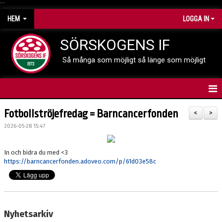
"
"
HEM
LOGGA IN
SÖRSKOGENS IF
Så många som möjligt så länge som möjligt
HEM
Fotbollströjefredag = Barncancerfonden
<
>
2026-05-28 15:47
NYHETER
KALENDER
In och bidra du med <3
https://barncancerfonden.adoveo.com/p/61d03e58c
SPELARE & FÖRÄLDRAR
LEDARE
Nyhetsarkiv
DOMARE & MATCHVÄRD