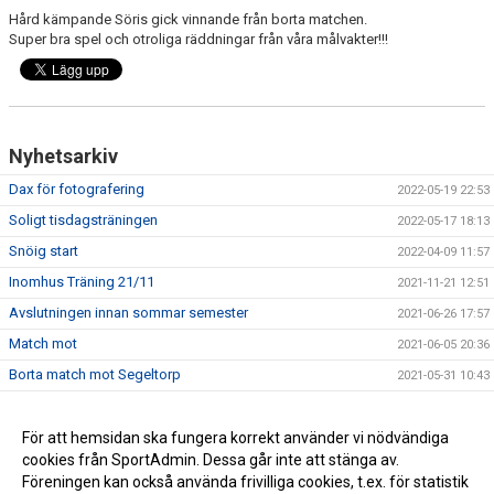
Hård kämpande Söris gick vinnande från borta matchen.
Super bra spel och otroliga räddningar från våra målvakter!!!
Nyhetsarkiv
Dax för fotografering
2022-05-19 22:53
Soligt tisdagsträningen
2022-05-17 18:13
Snöig start
2022-04-09 11:57
Inomhus Träning 21/11
2021-11-21 12:51
Avslutningen innan sommar semester
2021-06-26 17:57
Match mot
2021-06-05 20:36
Borta match mot Segeltorp
2021-05-31 10:43
Hemmamatch mot Enskede Ik
2021-05-22 11:16
Lördagsträning
För att hemsidan ska fungera korrekt använder vi nödvändiga
2021-04-24 12:03
cookies från SportAdmin. Dessa går inte att stänga av.
Ny lagsida
2020-11-24 22:01
Föreningen kan också använda frivilliga cookies, t.ex. för statistik