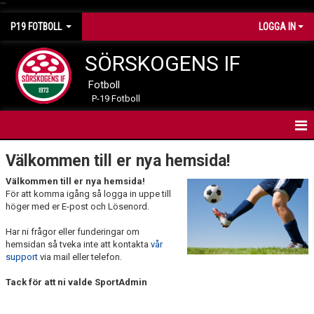
"
"
P19 FOTBOLL
LOGGA IN
SÖRSKOGENS IF
Fotboll
P-19 Fotboll
HEM
Välkommen till er nya hemsida!
Välkommen till er nya hemsida!
NYHETER
För att komma igång så logga in uppe till
höger med er E-post och Lösenord.
KALENDER
Har ni frågor eller funderingar om
MATCHER
hemsidan så tveka inte att kontakta
vår
support
via mail eller telefon.
TRUPPEN
Tack för att ni valde SportAdmin
BILDGALLERI