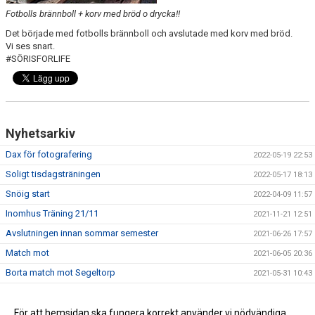
Fotbolls brännboll + korv med bröd o drycka!!
Det började med fotbolls brännboll och avslutade med korv med bröd.
Vi ses snart.
#SÖRISFORLIFE
Nyhetsarkiv
Dax för fotografering
2022-05-19 22:53
Soligt tisdagsträningen
2022-05-17 18:13
Snöig start
2022-04-09 11:57
Inomhus Träning 21/11
2021-11-21 12:51
Avslutningen innan sommar semester
2021-06-26 17:57
Match mot
2021-06-05 20:36
Borta match mot Segeltorp
2021-05-31 10:43
Hemmamatch mot Enskede Ik
2021-05-22 11:16
Lördagsträning
För att hemsidan ska fungera korrekt använder vi nödvändiga
2021-04-24 12:03