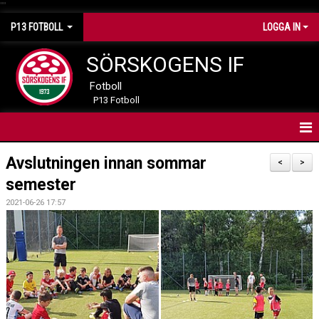
"
"
P13 FOTBOLL
LOGGA IN
SÖRSKOGENS IF
Fotboll
P13 Fotboll
HEM
Avslutningen innan sommar
<
>
semester
NYHETER
2021-06-26 17:57
KALENDER
MATCHER
TRUPPEN
BILDER