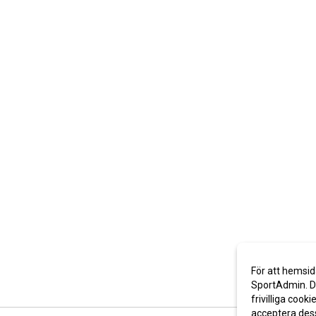
För att hemsid
SportAdmin. De
frivilliga cooki
acceptera des